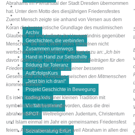
Abrahams im Plenarsaal der Stadt Dresden übernommen
WIR SIND PATEN
hat. Unter dem Motto des diesjährigen Friedensfestes
KOLLEKTIV
Zuerst Mensch zeigte sie anhand von Versen aus dem
PROJEKTE
Koran die humanistische Grundlage des muslimischen
Archiv
Glaubens auf und äußerte ihr Unverständnis gegenüber
Geschichten, die verbinden
Menschen, die das Leben jedes Einzelnen nicht
Zusammen unterwegs
wertschätzen und schützen. Ziat fügt dazu an:
„Ich bin
Hand in Hand zur Selbsthilfe
davon überzeugt, dass wir mit kleinen Beiträgen für den
Bildung für Toleranz
Frieden einen Schritt näher zu einer besseren
AufErfolgsKurs
Gesellschaft und Akzeptanz zwischen den Mitmenschen
„Jetzt bin ich dran!“
kommen können.“
Projekt Geschichte in Bewegung
Es ist in Dresden zu einer kleinen Tradition mit
coding.kids
symbolischer Strahlkraft geworden, dass die drei
Vielfalt bestimmt!
abrahamitischen Weltreligionen Judentum, Christentum
SPOT
und Islam einmal im Jahr ein gemeinsames Friedensfest
COACHING & SOZIALBERATUNG
feiern. Abrahamitisch deshalb, weil Abraham in allen drei
Sozialberatung Erfurt