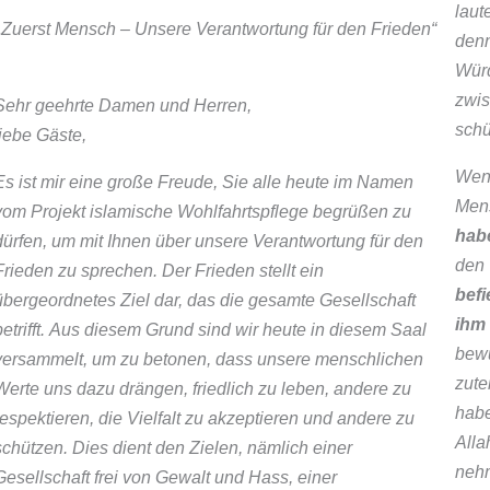
laut
„Zuerst Mensch – Unsere Verantwortung für den Frieden“
denn
Würd
zwis
Sehr geehrte Damen und Herren,
schü
liebe Gäste,
Wenn
Es ist mir eine große Freude, Sie alle heute im Namen
Mens
vom Projekt islamische Wohlfahrtspflege begrüßen zu
hab
dürfen, um mit Ihnen über unsere Verantwortung für den
den 
Frieden zu sprechen. Der Frieden stellt ein
befi
übergeordnetes Ziel dar, das die gesamte Gesellschaft
ihm 
betrifft. Aus diesem Grund sind wir heute in diesem Saal
bewu
versammelt, um zu betonen, dass unsere menschlichen
zute
Werte uns dazu drängen, friedlich zu leben, andere zu
habe
respektieren, die Vielfalt zu akzeptieren und andere zu
Alla
schützen. Dies dient den Zielen, nämlich einer
nehm
Gesellschaft frei von Gewalt und Hass, einer