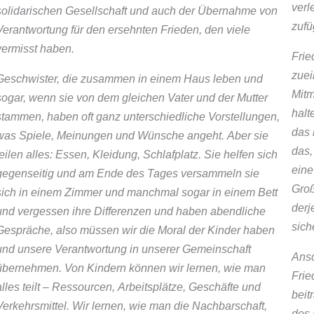
verl
solidarischen Gesellschaft und auch der Übernahme von
zufü
Verantwortung für den ersehnten Frieden, den viele
vermisst haben.
Frie
zuei
Geschwister, die zusammen in einem Haus leben und
Mitm
sogar, wenn sie von dem gleichen Vater und der Mutter
halt
stammen, haben oft ganz unterschiedliche Vorstellungen,
das 
was Spiele, Meinungen und Wünsche angeht. Aber sie
das,
teilen alles: Essen, Kleidung, Schlafplatz. Sie helfen sich
eine
gegenseitig und am Ende des Tages versammeln sie
Groß
sich in einem Zimmer und manchmal sogar in einem Bett
derj
und vergessen ihre Differenzen und haben abendliche
sich
Gespräche, also müssen wir die Moral der Kinder haben
und unsere Verantwortung in unserer Gemeinschaft
Ansc
übernehmen. Von Kindern können wir lernen, wie man
Frie
alles teilt – Ressourcen, Arbeitsplätze, Geschäfte und
beit
Verkehrsmittel. Wir lernen, wie man die Nachbarschaft,
des 