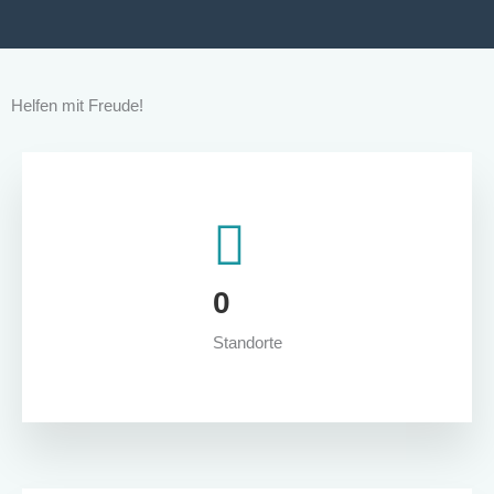
Hamburg
Saarbrücken
WIR SIND PATEN
KOLLEKTIV
Helfen mit Freude!
PROJEKTE
Archiv
Geschichten, die verbinden
Zusammen unterwegs
Hand in Hand zur Selbsthilfe
Bildung für Toleranz
AufErfolgsKurs
0
„Jetzt bin ich dran!“
Projekt Geschichte in Bewegung
Standorte
coding.kids
Vielfalt bestimmt!
SPOT
COACHING & SOZIALBERATUNG
Sozialberatung Erfurt