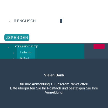
Zum
Inhalt
springen
ENGLISCH
SPENDEN
STANDORTE
Leipzig
Erfurt
Chemnitz
Dresden
Vielen Dank
Cottbus
Schwerin
für Ihre Anmeldung zu unserem Newsletter!
Rostock
Bitte überprüfen Sie Ihr Postfach und bestätigen Sie Ihre
Anmeldung.
Leverkusen
Berlin
Kiel