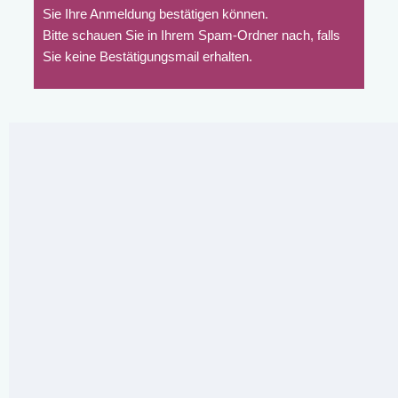
Sie Ihre Anmeldung bestätigen können.
Bitte schauen Sie in Ihrem Spam-Ordner nach, falls
Sie keine Bestätigungsmail erhalten.
Geben Sie Ihre E-Mail-Adresse ein, um sich
anzumelden
Ich möchte Ihren Newsletter erhalten und akzeptiere die
Datenschutzerklärung.