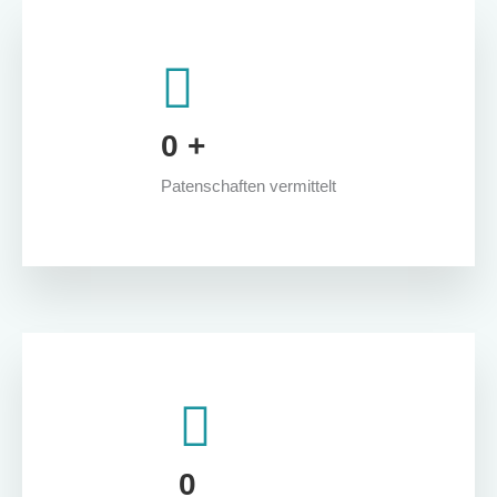
Job-Coachings
Kontakt aufnehmen
Einzelcoachings Leipzig
Einzelcoachings Erfurt
Einzelcoachings Chemnitz
0
+
BÜNDNISARBEIT
ÜBER UNS
Patenschaften vermittelt
Our Story
Unser Team
Newsletter
Pressemitteilungen
Unsere Förderer
Job & Praktika
Bundesfreiwilligendienst
X
0