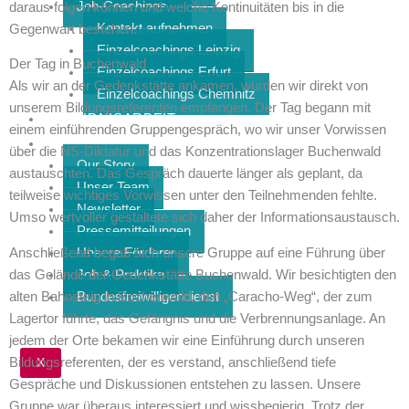
Job-Coachings
daraus folgen können und welche Kontinuitäten bis in die
Kontakt aufnehmen
Gegenwart bestehen.
Einzelcoachings Leipzig
Der Tag in Buchenwald
Einzelcoachings Erfurt
Als wir an der Gedenkstätte ankamen, wurden wir direkt von
Einzelcoachings Chemnitz
unserem Bildungsreferenten empfangen. Der Tag begann mit
BÜNDNISARBEIT
einem einführenden Gruppengespräch, wo wir unser Vorwissen
ÜBER UNS
über die NS-Diktatur und das Konzentrationslager Buchenwald
Our Story
austauschten. Das Gespräch dauerte länger als geplant, da
Unser Team
teilweise wichtiges Vorwissen unter den Teilnehmenden fehlte.
Newsletter
Umso wertvoller gestaltete sich daher der Informationsaustausch.
Pressemitteilungen
Anschließend begab sich unsere Gruppe auf eine Führung über
Unsere Förderer
das Gelände der Gedenkstätte Buchenwald. Wir besichtigten den
Job & Praktika
alten Bahnsteig in Buchenwald, den „Caracho-Weg“, der zum
Bundesfreiwilligendienst
Lagertor führte, das Gefängnis und die Verbrennungsanlage. An
jedem der Orte bekamen wir eine Einführung durch unseren
Bildungsreferenten, der es verstand, anschließend tiefe
X
Gespräche und Diskussionen entstehen zu lassen. Unsere
Gruppe war überaus interessiert und wissbegierig. Trotz der