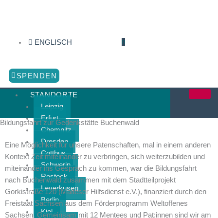
Zum
Inhalt
springen
ENGLISCH
SPENDEN
STANDORTE
Leipzig
Erfurt
Bildungsfahrt zur Gedenkstätte Buchenwald
Chemnitz
Dresden
Eine Möglichkeit für unsere Patenschaften, mal in einem anderen
Cottbus
Kontext Zeit miteinander zu verbringen, sich weiterzubilden und
Schwerin
miteinander ins Gespräch zu kommen, war die Bildungsfahrt
Rostock
nach Buchenwald zusammen mit dem Stadtteilprojekt
Leverkusen
Gorkistraße 120 (Malteser Hilfsdienst e.V.), finanziert durch den
Berlin
Freistaat Sachsen aus dem Förderprogramm Weltoffenes
Kiel
Sachsen. Gemeinsam mit 12 Mentees und Pat:innen sind wir am