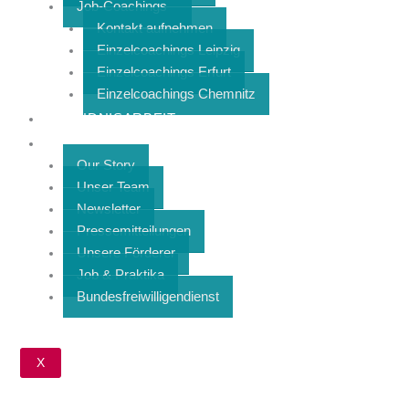
Job-Coachings
Kontakt aufnehmen
Einzelcoachings Leipzig
Einzelcoachings Erfurt
Einzelcoachings Chemnitz
BÜNDNISARBEIT
ÜBER UNS
Our Story
Unser Team
Newsletter
Pressemitteilungen
Unsere Förderer
Job & Praktika
Bundesfreiwilligendienst
X