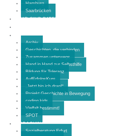
Hamburg
Saarbrücken
WIR SIND PATEN
KOLLEKTIV
PROJEKTE
Archiv
Geschichten, die verbinden
Zusammen unterwegs
Hand in Hand zur Selbsthilfe
Bildung für Toleranz
AufErfolgsKurs
„Jetzt bin ich dran!“
Projekt Geschichte in Bewegung
coding.kids
Vielfalt bestimmt!
SPOT
COACHING & SOZIALBERATUNG
Sozialberatung Erfurt